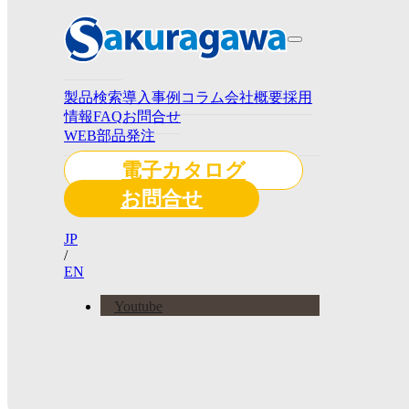
製品検索
導入事例
コラム
会社概要
採用
情報
FAQ
お問合せ
WEB部品発注
電子カタログ
お問合せ
JP
/
EN
Youtube