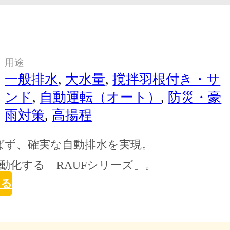
用途
一般排水
,
大水量
,
撹拌羽根付き・サ
ンド
,
自動運転（オート）
,
防災・豪
雨対策
,
高揚程
ばず、確実な自動排水を実現。
動化する「RAUFシリーズ」。
せる