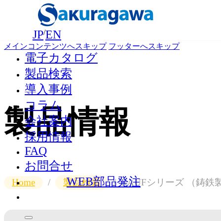
JP
/
EN
メインコンテンツへスキップ
フッターへスキップ
電子カタログ
製品検索
導入事例
コラム
製品情報
会社案内
採用情報
FAQ
お問合せ
WEB部品発注
Home
/
製品検索
/
RAUFシリーズ （鋳