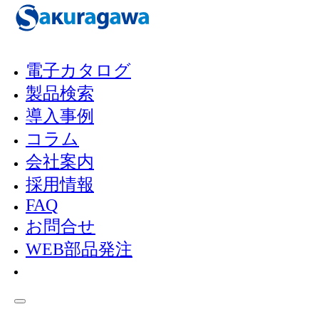
メインコンテンツへスキップ
フッターへスキップ
電子カタログ
製品検索
PRIVACY-POLICY
導入事例
コラム
会社案内
プライバシ
採用情報
FAQ
お問合せ
ーポリシー
WEB部品発注
ホーム
/
プライバシーポリシー