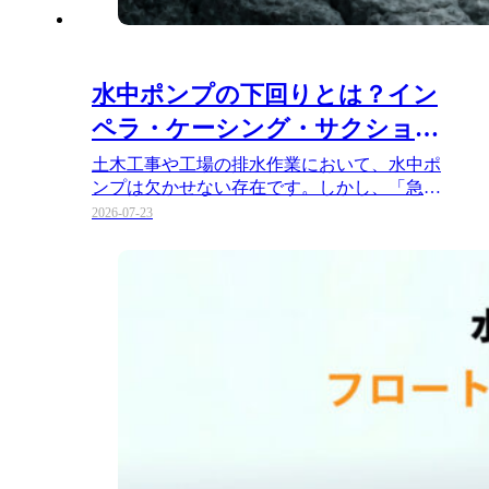
水中ポンプの下回りとは？イン
ペラ・ケーシング・サクション
カバーの役割と摩耗対策
土木工事や工場の排水作業において、水中ポ
ンプは欠かせない存在です。しかし、「急に
水の出が悪くなった」「異音がす…
2026-07-23