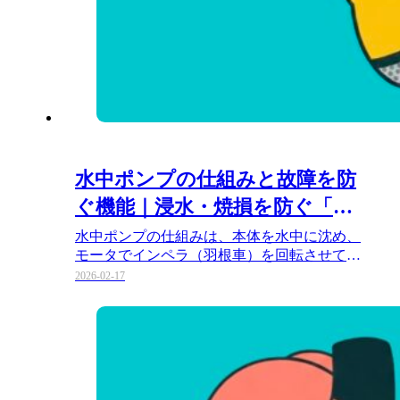
水中ポンプの仕組みと故障を防
ぐ機能｜浸水・焼損を防ぐ「鉄
壁の構造」を徹底解剖
水中ポンプの仕組みは、本体を水中に沈め、
モータでインペラ（羽根車）を回転させて遠
心力で水を外へ押し出す構造です…
2026-02-17