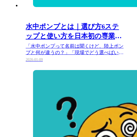
水中ポンプとは｜選び方6ステ
ップと使い方を日本初の専業メ
ーカーが図解
「水中ポンプって名前は聞くけど、陸上ポン
プと何が違うの？」「現場でどう選べばいい
の？」 そんな疑問をお持ちでは…
2026-01-09