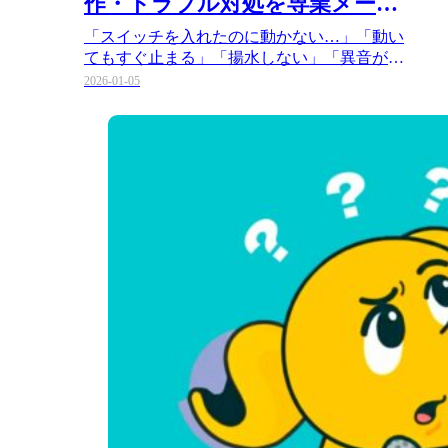
作・トラブル対処を専業メーカ
ーが解説
「スイッチを入れたのに動かない…」「動い
てもすぐ止まる」「揚水しない」「異音がす
る」 現場で突然起こる水中ポン…
2026-01-05