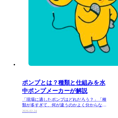
ポンプとは？種類と仕組みを水
中ポンプメーカーが解説
「現場に適したポンプはどれだろう？」「種
類が多すぎて、何が違うのかよく分からな
い」とお悩みではありませんか？ …
2026-02-24