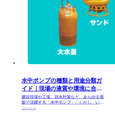
水中ポンプの種類と用途分類ガ
イド｜現場の液質や環境に合わ
せた失敗しない種類選び
建設現場や工場、冠水対策など、あらゆる場
面で活躍する「水中ポンプ」。しかし、いざ
導入しようとすると「工事用、汚…
2026-04-03