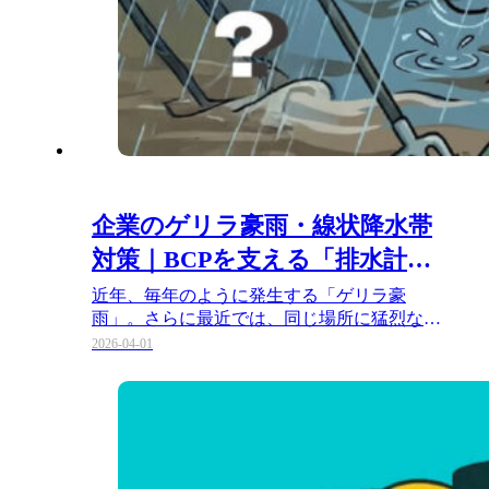
企業のゲリラ豪雨・線状降水帯
対策｜BCPを支える「排水計
画」と水中ポンプの選び方｜株
近年、毎年のように発生する「ゲリラ豪
雨」。さらに最近では、同じ場所に猛烈な雨
式会社 櫻川ポンプ製作所
が降り続く「線状降水帯」による甚大…
2026-04-01