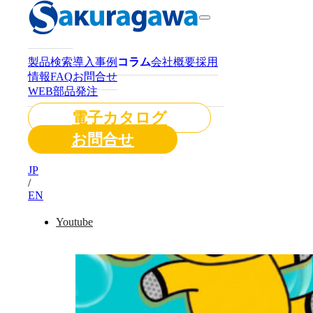
製品検索
導入事例
コラム
会社概要
採用
情報
FAQ
お問合せ
WEB部品発注
電子カタログ
お問合せ
JP
/
EN
Youtube