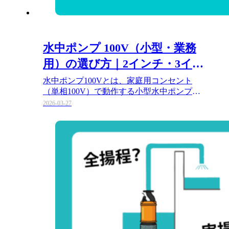
水中ポンプ 100V（小型・業務
用）の選び方｜2インチ・3イン
チの能力差、自動運転、残水処
水中ポンプ100Vとは、家庭用コンセント
（単相100V）で動作する小型水中ポンプの
理を網羅
総称です。動力電源（200V…
2026-03-27