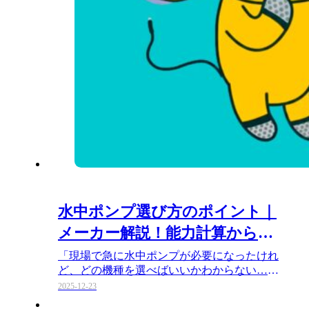
水中ポンプ選び方のポイント｜
メーカー解説！能力計算から用
途別の選び方まで【2026】
「現場で急に水中ポンプが必要になったけれ
ど、どの機種を選べばいいかわからない…」
「もし選び方を間違えて、水が…
2025-12-23