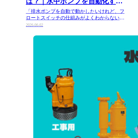
は？｜水中ポンプを自動化する
基礎知識
「排水ポンプを自動で動かしたいけれど、フ
ロートスイッチの仕組みがよくわからない」
「現場の環境に合った水位制御の…
2026-06-02