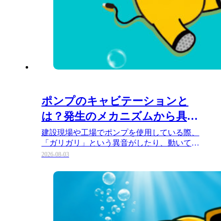
ポンプのキャビテーションと
は？発生のメカニズムから具体
的な対策まで徹底解説！
建設現場や工場でポンプを使用している際、
「ガリガリ」という異音がしたり、動いてい
るはずなのに水が思うように出な…
2026-08-03