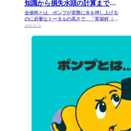
知識から損失水頭の計算まで実
例付きで徹底解説
全揚程とは、ポンプが実際に水を押し上げる
のに必要なトータルの高さで、「実揚程（吸
水面から吐出面までの垂直距離）…
2026-03-11