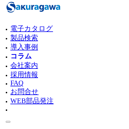
メインコンテンツへスキップ
フッターへスキップ
電子カタログ
コラム
製品検索
導入事例
COLUMN
コラム
会社案内
採用情報
ホーム
/
コラム
FAQ
お問合せ
すべて
WEB部品発注