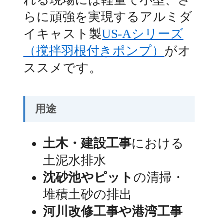
らに頑強を実現するアルミダ
イキャスト製
US-Aシリーズ
（撹拌羽根付きポンプ）
がオ
ススメです。
用途
土木・建設工事
における
土泥水排水
沈砂池やピット
の清掃・
堆積土砂の排出
河川改修工事や港湾工事