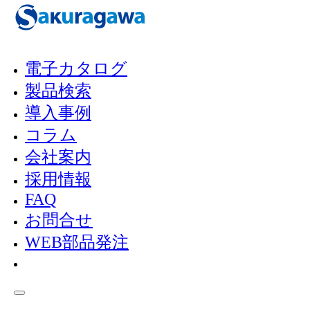
メインコンテンツへスキップ
フッターへスキップ
電子カタログ
製品検索
PRODUCT INFO
導入事例
製品情報
コラム
会社案内
採用情報
FAQ
製
お問合せ
U-K-Aシリーズ （鋳鉄
品
WEB部品発注
Home
/
/
製） 撹拌羽根付きポ
検
ンプ
索