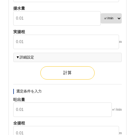
揚水量
実揚程
m
▼
詳細設定
計算
選定条件を入力
吐出量
㎥/min
全揚程
m