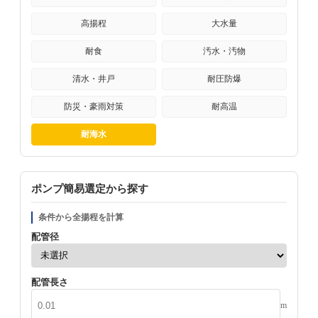
高揚程
大水量
耐食
汚水・汚物
清水・井戸
耐圧防爆
防災・豪雨対策
耐高温
耐海水
ポンプ簡易選定から探す
条件から全揚程を計算
配管径
配管長さ
m