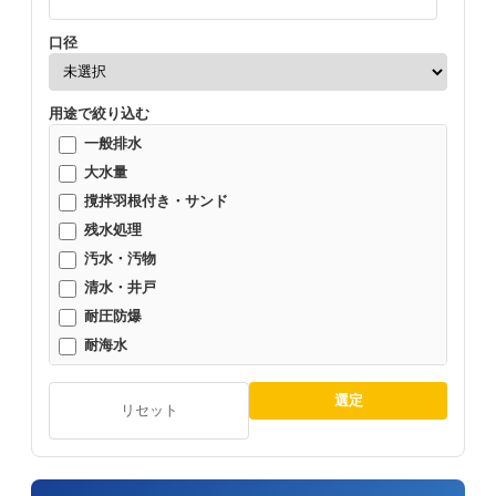
口径
用途で絞り込む
一般排水
大水量
撹拌羽根付き・サンド
残水処理
汚水・汚物
清水・井戸
耐圧防爆
耐海水
耐食
選定
耐高温
リセット
自動運転（オート）
防災・豪雨対策
高揚程