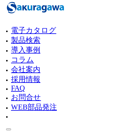
メインコンテンツへスキップ
フッターへスキップ
電子カタログ
製品検索
RESULTS
導入事例
検索結果
コラム
会社案内
採用情報
FAQ
お問合せ
Home
/
製品検索
/
検索結果
WEB部品発注
1
検索結果：
件