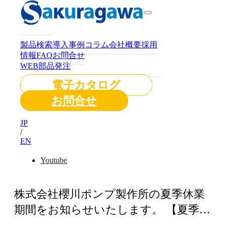
ホーム
/
お知らせ
すべて
お知らせ
展示会情報
製品検索
導入事例
コラム
会社概要
採用
情報
FAQ
お問合せ
WEB部品発注
電子カタログ
お問合せ
2026-07-30
JP
お知らせ
/
EN
Youtube
夏季休業のお知らせ
株式会社櫻川ポンプ製作所の夏季休業
期間をお知らせいたします。 【夏季休
業期間】 2026年8月11日（火）～2…