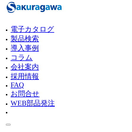
メインコンテンツへスキップ
フッターへスキップ
電子カタログ
製品検索
NEWS
導入事例
コラム
会社案内
ニュース
採用情報
FAQ
お問合せ
WEB部品発注
最新情報はこちらからチェック