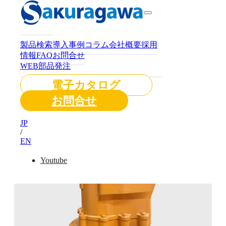
プ
製品検索
導入事例
コラム
会社概要
採用
情報
FAQ
お問合せ
ホーム
/
ニュース
/
＼新商品／パッシン
WEB部品発注
グポンプ
電子カタログ
お問合せ
JP
/
EN
Youtube