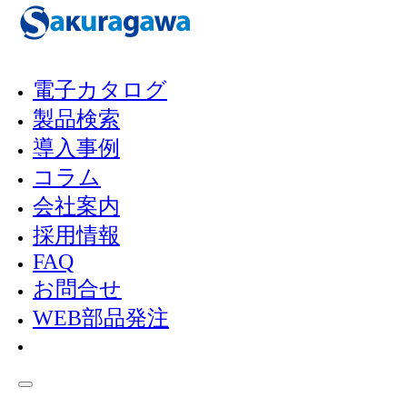
メインコンテンツへスキップ
フッターへスキップ
電子カタログ
製品検索
「
お知らせ
」
導入事例
2025-12-19
コラム
会社案内
採用情報
＼新商品／パ
FAQ
お問合せ
WEB部品発注
ッシングポン