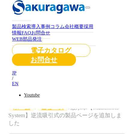
System】逆流
吸引式の製品
製品検索
導入事例
コラム
会社概要
採用
情報
FAQ
お問合せ
WEB部品発注
ページを追加
電子カタログ
お問合せ
しました
JP
/
EN
Youtube
ホーム
/
ニュース
/
散水車【Matsumoto
System】逆流吸引式の製品ページを追加しま
した