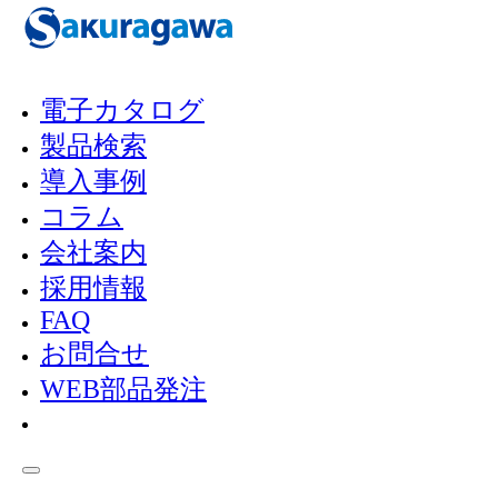
メインコンテンツへスキップ
フッターへスキップ
電子カタログ
製品検索
「
お知らせ
」
導入事例
2025-12-19
コラム
会社案内
採用情報
散水車
FAQ
お問合せ
WEB部品発注
【Matsumoto