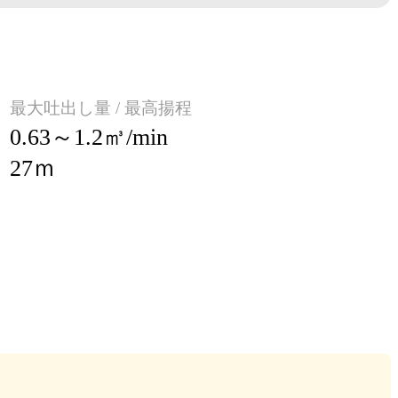
最大吐出し量 / 最高揚程
0.63～1.2㎥/min
27ｍ