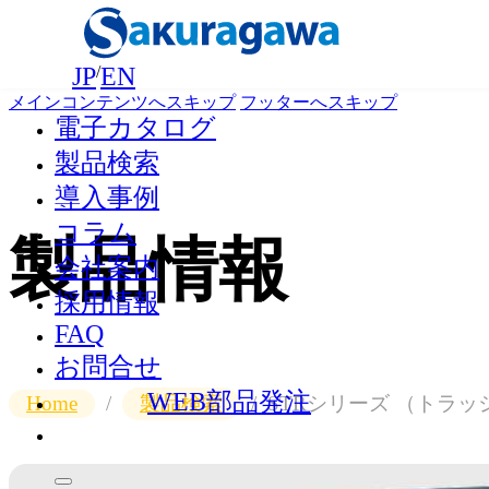
JP
/
EN
メインコンテンツへスキップ
フッターへスキップ
電子カタログ
製品検索
導入事例
コラム
製品情報
会社案内
採用情報
FAQ
お問合せ
WEB部品発注
Home
/
製品検索
/
STRシリーズ （トラッ