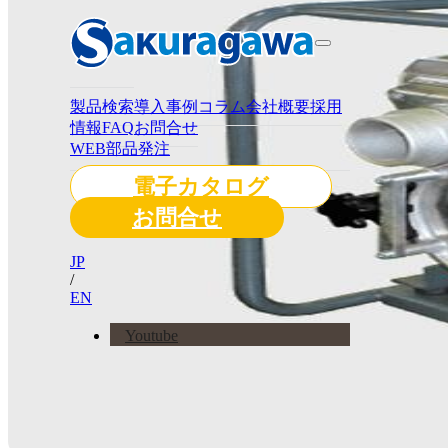
製品検索
導入事例
コラム
会社概要
採用
情報
FAQ
お問合せ
WEB部品発注
電子カタログ
お問合せ
JP
/
EN
Youtube