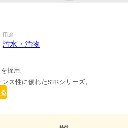
用途
汚水・汚物
ラを採用。
ンス性に優れたSTRシリーズ。
せる
特徴