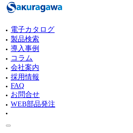
メインコンテンツへスキップ
フッターへスキップ
電子カタログ
製品検索
PRODUCT INFO
導入事例
製品情報
コラム
会社案内
採用情報
FAQ
製品検
RW-147 小型ポンプ
お問合せ
Home
/
/
索
洗浄機
WEB部品発注