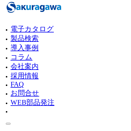
メインコンテンツへスキップ
フッターへスキップ
電子カタログ
製品検索
PRODUCT INFO
導入事例
製品情報
コラム
会社案内
採用情報
FAQ
製品検
LS-011 ピギーバッ
お問合せ
Home
/
/
索
ク
WEB部品発注