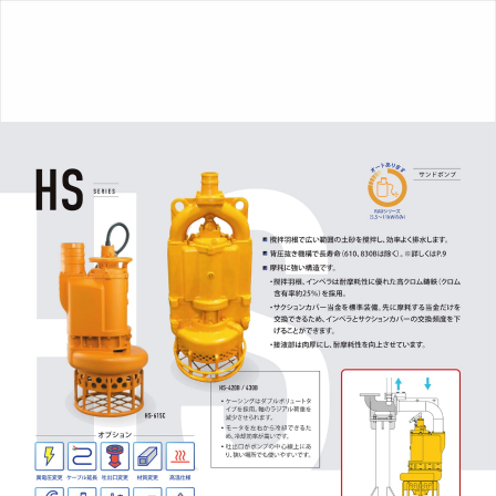
総
合
カ
タ
ロ
グ